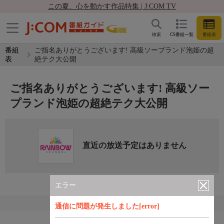
この夏、心を動かす作品特集 | J:COM TV
検索
CS番組一覧
番組表
番組
ご指名ありがとうございます! 高級ソープランド泡姫の超
表
絶テク大公開
ご指名ありがとうございます! 高級ソー
プランド泡姫の超絶テク大公開
直近の放送予定はありません
エラー
通信に問題が発生しました[error]