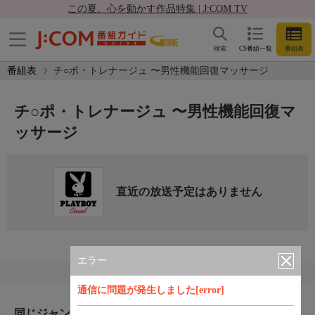
この夏、心を動かす作品特集 | J:COM TV
検索
CS番組一覧
番組表
番組表
チ○ポ・トレナージュ 〜男性機能回復マッサージ
チ○ポ・トレナージュ 〜男性機能回復マ
ッサージ
直近の放送予定はありません
エラー
通信に問題が発生しました[error]
同じジャンルのおすすめ番組