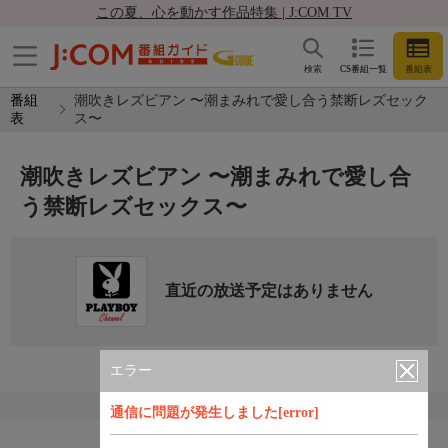
この夏、心を動かす作品特集 | J:COM TV
検索
CS番組一覧
番組表
番組
潮吹きレズビアン 〜潮まみれで愛し合う禁断レズセック
表
ス〜
潮吹きレズビアン 〜潮まみれで愛し合
う禁断レズセックス〜
直近の放送予定はありません
エラー
通信に問題が発生しました[error]