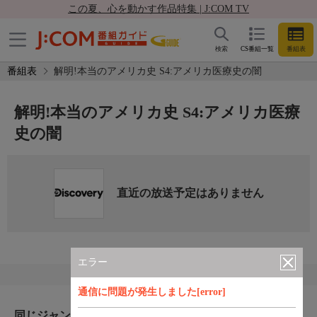
この夏、心を動かす作品特集 | J:COM TV
検索
CS番組一覧
番組表
番組表
解明!本当のアメリカ史 S4:アメリカ医療史の闇
解明!本当のアメリカ史 S4:アメリカ医療
史の闇
直近の放送予定はありません
エラー
通信に問題が発生しました[error]
同じジャンルのおすすめ番組