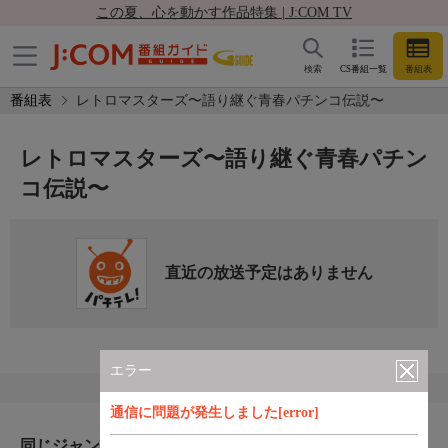
この夏、心を動かす作品特集 | J:COM TV
検索
CS番組一覧
番組表
番組表
レトロマスターズ〜語り継ぐ青春パチンコ伝説〜
レトロマスターズ〜語り継ぐ青春パチン
コ伝説〜
直近の放送予定はありません
エラー
通信に問題が発生しました[error]
同じジャンルのおすすめ番組