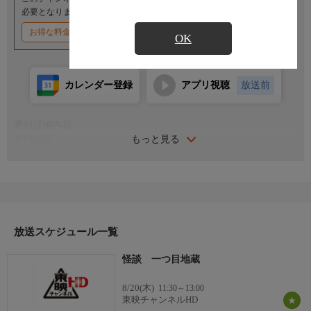
必要となります。
お得な料金割引キャンペーン実施中
OK
カレンダー登録
アプリ視聴
放送前
番組詳細内容
もっと見る
番組内容
出演：若山富三郎／千原しのぶ／花園ひろみ／浦里はるみ／富田
仲次郎／田中春男
監督：深田金之助 脚本：村松道平
泥棒の伝蔵は、古池のほとりの一つ目地蔵に赤ん坊のお浪を捨
て、間柄家に忍び込むが、少年の京之介に斬り殺される。相棒の
重五郎は伝蔵を見捨て、お浪を殺そうとして頬に傷をつける。20
放送スケジュール一覧
年後、京之介とお浪は恋するが、お浪の頬の傷を知った京之介
怪談 一つ目地蔵
は、重五郎の娘お絹にのりかえる。
8/20(木)
11:30～13:00
東映チャンネルHD