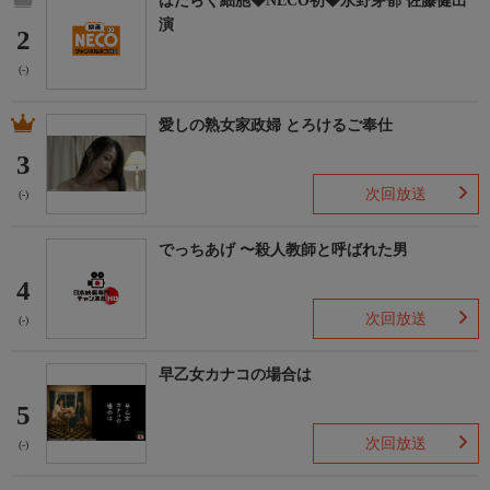
はたらく細胞◆NECO初◆永野芽郁 佐藤健出
演
2
(-)
愛しの熟女家政婦 とろけるご奉仕
3
次回放送
(-)
でっちあげ 〜殺人教師と呼ばれた男
4
次回放送
(-)
早乙女カナコの場合は
5
次回放送
(-)