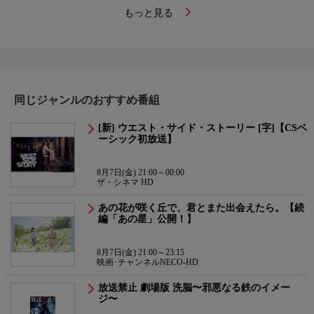
もっと見る
同じジャンルのおすすめ番組
[新] ウエスト・サイド・ストーリー [字]【CSベ
ーシック初放送】
8月7日(金) 21:00～00:00
ザ・シネマ HD
あの花が咲く丘で、君とまた出会えたら。【続
編「あの星」公開！】
8月7日(金) 21:00～23:15
映画･チャンネルNECO-HD
放送禁止 劇場版 洗脳〜邪悪なる鉄のイメー
ジ〜