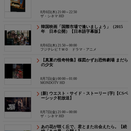
8月6日(木) 21:00～22:50
ザ・シネマ HD
韓国映画「国際市場で逢いましょう」（2015
年 日本公開）【日本語字幕版】
8月6日(木) 21:50～00:00
フジテレビＴＷＯ ドラマ・アニメ
【真夏の怪奇特集】楳図かずお恐怖劇場 まだら
の少女
8月7日(金) 00:00～01:00
MONDOTV HD
[新] ウエスト・サイド・ストーリー [字]【CSベ
ーシック初放送】
8月7日(金) 21:00～00:00
ザ・シネマ HD
あの花が咲く丘で、君とまた出会えたら。【続