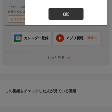
このチャンネルのご視聴には、オプションチャンネル(有料)のご契約が
必要となります。
OK
お得な料金割引キャンペーン実施中
カレンダー登録
アプリ視聴
放送中
番組詳細内容
もっと見る
番組内容
出演：真田まこと
監督：安部雄治
こんな優しくて綺麗でスタイルがエッチなお姉さんが実在するな
んで奇跡以外の何者でもない！〈プロフィール〉生年月日:1994
年12月28日 サイズ:T167 B95 W61 H95 血液型:A型 出身地:千葉
県 趣味:ゴルフ・カラオケ・旅行・バイク・ダイビング・登
この番組をチェックした人が見ている番組
山 特技:歌・料理資格：看護師資格、英検準2級、漢検2級