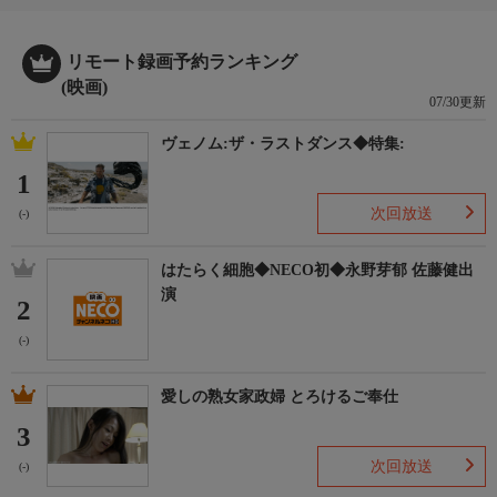
リモート録画予約ランキング
(映画)
07/30更新
ヴェノム:ザ・ラストダンス◆特集:
1
次回放送
(-)
はたらく細胞◆NECO初◆永野芽郁 佐藤健出
演
2
(-)
愛しの熟女家政婦 とろけるご奉仕
3
次回放送
(-)