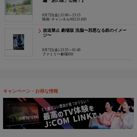
編「あの星」公開！】
8月7日(金) 21:00～23:15
映画･チャンネルNECO-HD
放送禁止 劇場版 洗脳〜邪悪なる鉄のイメー
ジ〜
8月7日(金) 23:55～01:40
ファミリー劇場HD
キャンペーン・お得な情報