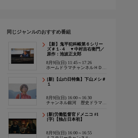
同じジャンルのおすすめ番組
【新】鬼平犯科帳第６シリー
ズ＃１-４ ▼中村吉右衛門／
原作：池波正太郎
8月9日(日) 11:45～17:26
ホームドラマチャンネルＨＤ
韓流・時代劇・国内ドラマ
[新]【山の日特集】下山メシ＃
１
8月9日(日) 16:00～16:30
チャンネル銀河 歴史ドラマ・
サスペンス・日本のうた
[新]労働監督官ドメニコ #1
[字]【独占日本初】
8月9日(日) 16:00～16:55
ミステリーチャンネル