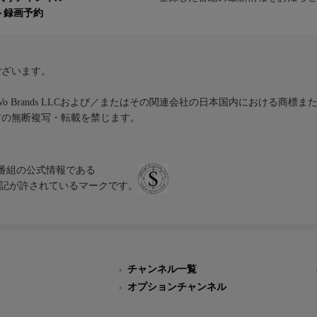
ト録画予約
ございます。
iVo Brands LLCおよび／またはその関連会社の日本国内における商標
材の無断複写・転載を禁じます。
、テレビ番組の公式情報である
スにのみ表記が許されているマークです。
チャンネル一覧
オプションチャンネル