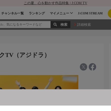
この夏、心を動かす作品特集 | J:COM TV
チャンネル一覧
ランキング
マイメニュー
J:COM STREAM
詳細検索
）
ックTV（アジドラ）