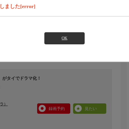
した[error]
OK
た初恋」がタイでドラマ化！
ドラ）
録画予約
見たい