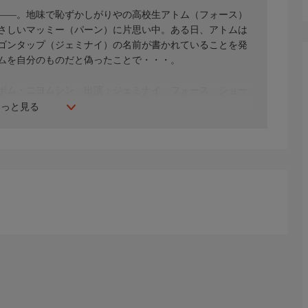
――。地味で恥ずかしがりやの高校生アトム（フォース）
さしいマッミー（パーン）に片思い中。ある日、アトムは
ゴンタップ（ジェミナイ）の名前が書かれていることを発
ムを自分のものだと偽ったことで・・・。
ンポム・ニヨムシン 出演：ジェミナイ、フォース、ショー
もっと見る