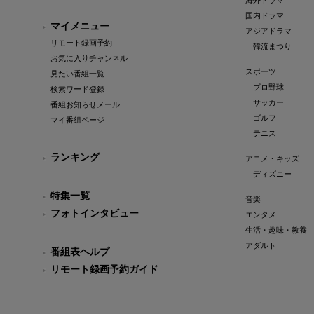
海外ドラマ
国内ドラマ
マイメニュー
アジアドラマ
リモート録画予約
韓流まつり
お気に入りチャンネル
スポーツ
見たい番組一覧
プロ野球
検索ワード登録
サッカー
番組お知らせメール
ゴルフ
マイ番組ページ
テニス
ランキング
アニメ・キッズ
ディズニー
特集一覧
音楽
フォトインタビュー
エンタメ
生活・趣味・教養
アダルト
番組表ヘルプ
リモート録画予約ガイド