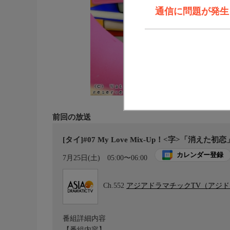
通信に問題が発生しま
前回の放送
[タイ]#07 My Love Mix-Up！<字>「消え
カレンダー登録
7月25日(土)
05:00〜06:00
Ch.552
アジアドラマチックTV（アジ
番組詳細内容
【番組内容】