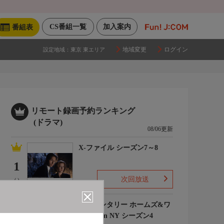
CS番組一覧
加入案内
番組表
地域変更
ログイン
設定地域：
東京 東エリア
リモート録画予約ランキング
(ドラマ)
08/06更新
X-ファイル シーズン7～8
1
次回放送
(-)
エレメンタリー ホームズ&ワ
トソン in NY シーズン4
2