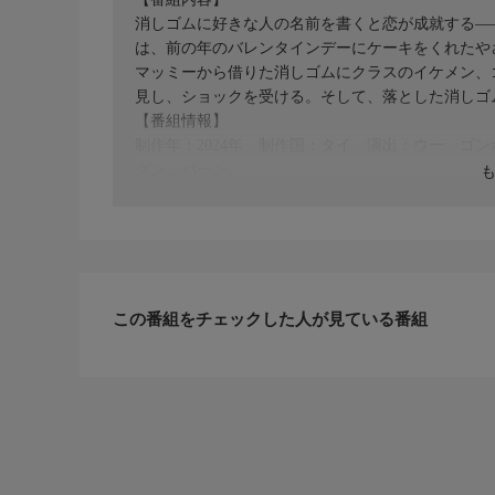
消しゴムに好きな人の名前を書くと恋が成就する―
は、前の年のバレンタインデーにケーキをくれたや
マッミーから借りた消しゴムにクラスのイケメン、
見し、ショックを受ける。そして、落とした消しゴ
【番組情報】
制作年：2024年 制作国：タイ 演出：ウー ゴ
グン、パーン
この番組をチェックした人が見ている番組