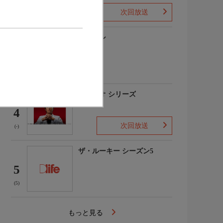
次回放送
(1)
下山メシ
3
(-)
ガリレオ シリーズ
4
次回放送
(-)
ザ・ルーキー シーズン5
5
(5)
もっと見る