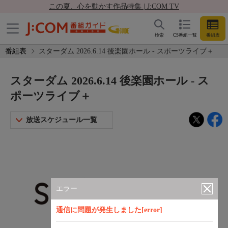
この夏、心を動かす作品特集 | J:COM TV
検索
CS番組一覧
番組表
番組表
スターダム 2026.6.14 後楽園ホール - スポーツライブ＋
スターダム 2026.6.14 後楽園ホール - ス
ポーツライブ＋
放送スケジュール一覧
エラー
通信に問題が発生しました[error]