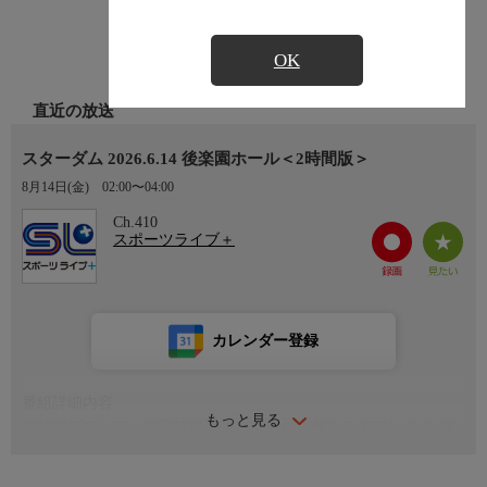
OK
直近の放送
スターダム 2026.6.14 後楽園ホール＜2時間版＞
8月14日(金)
02:00〜04:00
Ch.410
スポーツライブ＋
カレンダー登録
番組詳細内容
もっと見る
24時間プロレス・格闘技専門チャンネル「サムライTV」から厳
選された番組をお届けします！