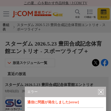
この夏、心を動かす作品特集 | J:COM TV
検索
CS番組一覧
番組表
番組
スターダム 2026.5.23 豊田合成記念体育館エントリオ - ス
表
ポーツライブ＋
スターダム 2026.5.23 豊田合成記念体育
館エントリオ - スポーツライブ＋
放送スケジュール一覧
直近の放送
スターダム 2026.5.23 豊田合成記念体育館エントリオ
9月6日(日)
20:00〜00:30
エラー
Ch.410
通信に問題が発生しました[error]
スポーツライブ＋