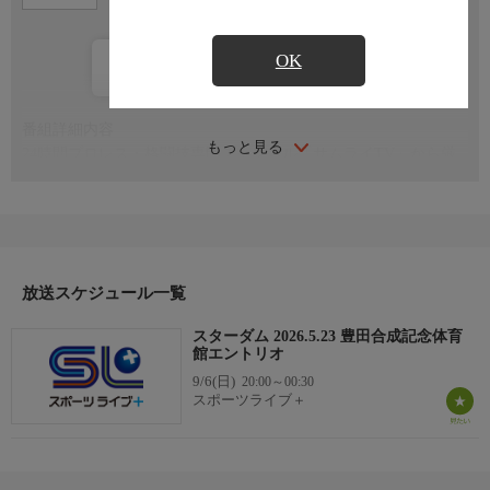
OK
カレンダー登録
番組詳細内容
もっと見る
24時間プロレス・格闘技専門チャンネル「サムライTV」から厳
選された番組をお届けします！
放送スケジュール一覧
スターダム 2026.5.23 豊田合成記念体育
館エントリオ
9/6(日)
20:00～00:30
スポーツライブ＋