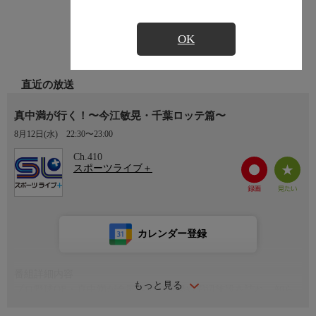
OK
直近の放送
真中満が行く！〜今江敏晃・千葉ロッテ篇〜
8月12日(水)
22:30〜23:00
Ch.410
スポーツライブ＋
カレンダー登録
番組詳細内容
もっと見る
プロ野球OB・真中満が全国各地の球場や周辺施設を訪れ、知ら
れざる魅力を発信。今回は今江敏晃さんの三塁守備実演や思い出