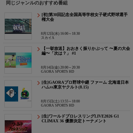
同じジャンルのおすすめ番組
[初]第30回記念全国高等学校女子硬式野球選手
権大会
8月12日(水) 16:00～18:30
スカイA
【一挙放送】おおきく振りかぶって 〜夏の大会
編〜「次は？」 #1
8月14日(金) 20:00～20:30
GAORA SPORTS HD
[生]GAORAプロ野球中継 ファーム 北海道日本
ハムvs東京ヤクルト(8.15)
8月15日(土) 13:55～18:00
GAORA SPORTS HD
[生]ワールドプロレスリングLIVE2026 G1
CLIMAX 36 優勝決定トーナメント