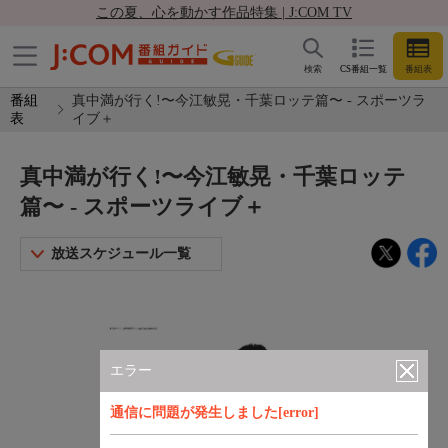
この夏、心を動かす作品特集 | J:COM TV
検索
CS番組一覧
番組表
番組
真中満が行く!〜今江敏晃・千葉ロッテ篇〜 - スポーツラ
表
イブ＋
真中満が行く!〜今江敏晃・千葉ロッテ
篇〜 - スポーツライブ＋
放送スケジュール一覧
エラー
通信に問題が発生しました[error]