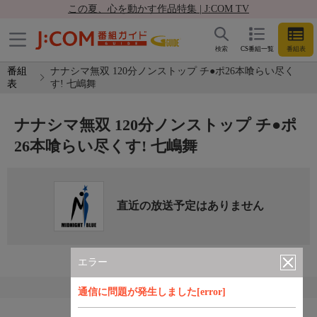
この夏、心を動かす作品特集 | J:COM TV
検索
CS番組一覧
番組表
番組
ナナシマ無双 120分ノンストップ チ●ポ26本喰らい尽く
表
す! 七嶋舞
ナナシマ無双 120分ノンストップ チ●ポ
26本喰らい尽くす! 七嶋舞
直近の放送予定はありません
エラー
通信に問題が発生しました[error]