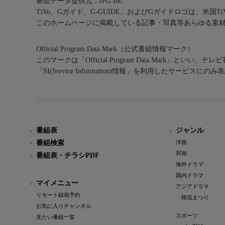
番組データ提供元：IPG Inc.
TiVo、Gガイド、G-GUIDE、およびGガイドロゴは、米国T
このホームページに掲載している記事・写真等あらゆる素
Official Program Data Mark（公式番組情報マーク）
このマークは「Official Program Data Mark」といい
「SI(Service Information)情報」を利用したサービ
番組表
ジャンル
番組検索
洋画
邦画
番組表・チラシPDF
海外ドラマ
国内ドラマ
マイメニュー
アジアドラマ
リモート録画予約
韓流まつり
お気に入りチャンネル
スポーツ
見たい番組一覧