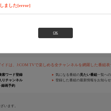
した[error]
OK
組ガイドは、J:COM TVで楽しめる全チャンネルを網羅した番組
検索ワード登録
気になる番組の
見たい番組
一覧への
入りチャンネル
登録した番組の最新情報をお知らせ
ト録画予約
ございます。