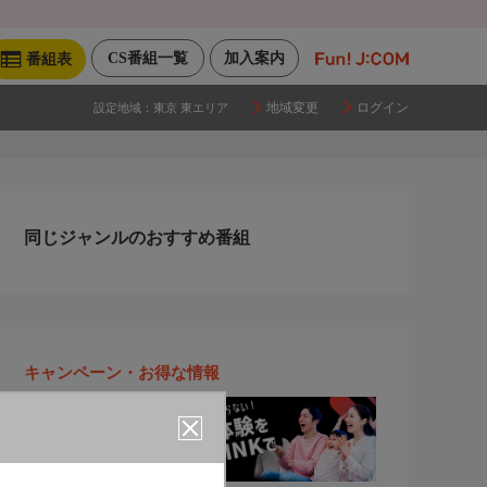
CS番組一覧
加入案内
番組表
地域変更
ログイン
設定地域：
東京 東エリア
同じジャンルのおすすめ番組
キャンペーン・お得な情報