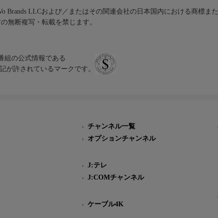
iVo Brands LLCおよび／またはその関連会社の日本国内における商標
材の無断複写・転載を禁じます。
、テレビ番組の公式情報である
スにのみ表記が許されているマークです。
チャンネル一覧
オプションチャンネル
J:テレ
J:COMチャンネル
ケーブル4K