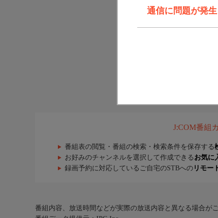
通信に問題が発生しま
J:COM番
番組表の閲覧・番組の検索・検索条件を保存する
お好みのチャンネルを選択して作成できる
お気に
録画予約に対応しているご自宅のSTBへの
リモー
番組内容、放送時間などが実際の放送内容と異なる場合が