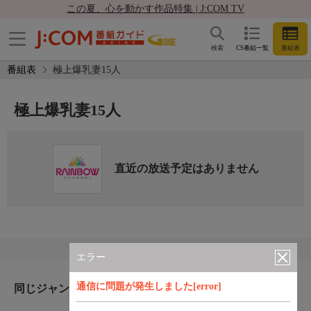
この夏、心を動かす作品特集 | J:COM TV
検索
CS番組一覧
番組表
番組表
極上爆乳妻15人
極上爆乳妻15人
直近の放送予定はありません
エラー
通信に問題が発生しました[error]
同じジャンルのおすすめ番組