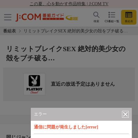
この夏、心を動かす作品特集 | J:COM TV
検索
CS番組一覧
番組表
番組表
リミットブレイクSEX 絶対的美少女の殻をブチ破る…
リミットブレイクSEX 絶対的美少女の
殻をブチ破る…
直近の放送予定はありません
エラー
通信に問題が発生しました[error]
同じジャンルのおすすめ番組