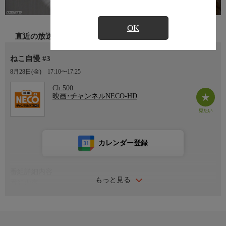
OK
直近の放送
ねこ自慢 #3
8月28日(金)
17:10〜17:25
Ch.500
映画･チャンネルNECO-HD
カレンダー登録
番組詳細内容
もっと見る
番組内容
ナレーション：三田ゆう子
ウチのニャンコが一番かわいい！
ねこの、ねこによる、ねこのための猫バラエティー。反響が大き