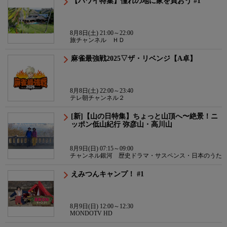
【ハワイ特集】憧れの地に家を買おう #1
8月8日(土) 21:00～22:00
旅チャンネル ＨＤ
麻雀最強戦2025▽ザ・リベンジ【A卓】
8月8日(土) 22:00～23:40
テレ朝チャンネル２
[新]【山の日特集】ちょっと山頂へ〜絶景！ニ
ッポン低山紀行 弥彦山・高川山
8月9日(日) 07:15～09:00
チャンネル銀河 歴史ドラマ・サスペンス・日本のうた
えみつんキャンプ！ #1
8月9日(日) 12:00～12:30
MONDOTV HD