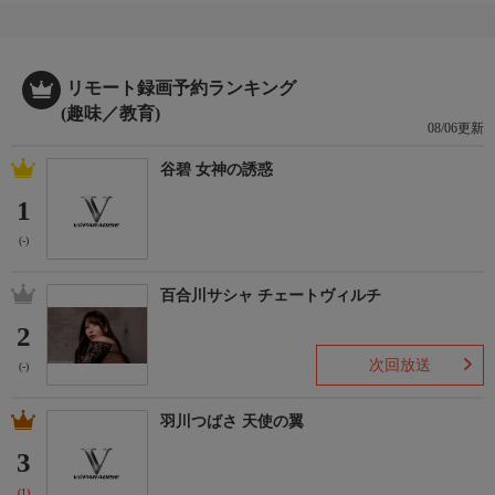
リモート録画予約ランキング
(趣味／教育)
08/06更新
谷碧 女神の誘惑
1
(-)
百合川サシャ チェートヴィルチ
2
次回放送
(-)
羽川つばさ 天使の翼
3
(1)