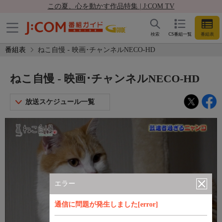
この夏、心を動かす作品特集 | J:COM TV
検索
CS番組一覧
番組表
番組表
ねこ自慢 - 映画･チャンネルNECO-HD
ねこ自慢 - 映画･チャンネルNECO-HD
放送スケジュール一覧
エラー
通信に問題が発生しました[error]