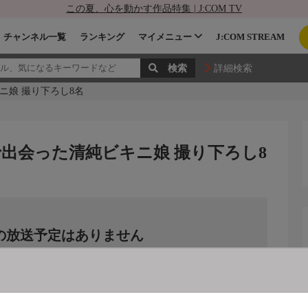
この夏、心を動かす作品特集 | J:COM TV
チャンネル一覧
ランキング
マイメニュー
J:COM STREAM
詳細検索
ニ娘 撮り下ろし8名
で出会った清純ビキニ娘 撮り下ろし8
の放送予定はありません