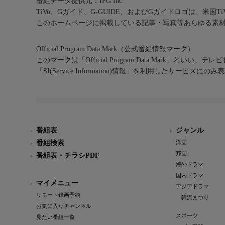
番組データ提供元：IPG Inc.
TiVo、Gガイド、G-GUIDE、およびGガイドロゴは、米国T
このホームページに掲載している記事・写真等あらゆる素
Official Program Data Mark（公式番組情報マーク）
このマークは「Official Program Data Mark」といい
「SI(Service Information)情報」を利用したサービ
番組表
ジャンル
番組検索
洋画
邦画
番組表・チラシPDF
海外ドラマ
国内ドラマ
マイメニュー
アジアドラマ
リモート録画予約
韓流まつり
お気に入りチャンネル
スポーツ
見たい番組一覧