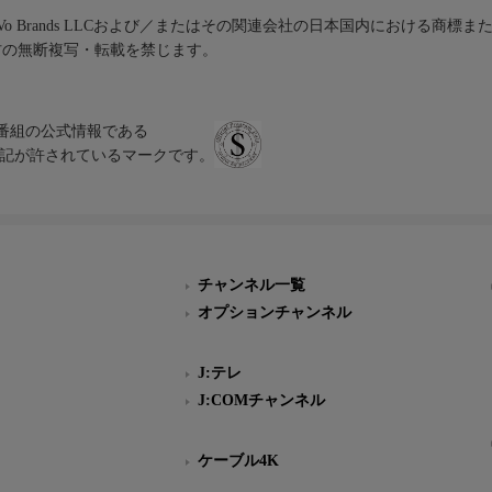
iVo Brands LLCおよび／またはその関連会社の日本国内における商標
材の無断複写・転載を禁じます。
、テレビ番組の公式情報である
スにのみ表記が許されているマークです。
チャンネル一覧
オプションチャンネル
J:テレ
J:COMチャンネル
ケーブル4K