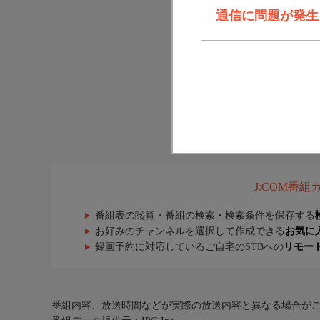
通信に問題が発生しま
J:COM番
番組表の閲覧・番組の検索・検索条件を保存する
お好みのチャンネルを選択して作成できる
お気に
録画予約に対応しているご自宅のSTBへの
リモー
番組内容、放送時間などが実際の放送内容と異なる場合が