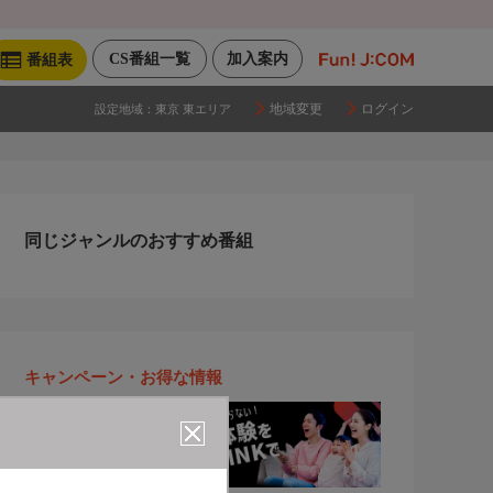
CS番組一覧
加入案内
番組表
地域変更
ログイン
設定地域：
東京 東エリア
同じジャンルのおすすめ番組
キャンペーン・お得な情報