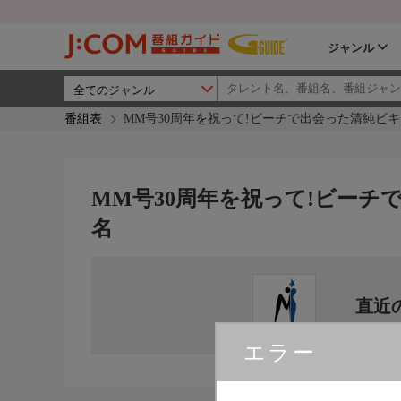
ジャンル
番組表
MM号30周年を祝って!ビーチで出会った清純ビキ
MM号30周年を祝って!ビーチ
名
直近
エラー