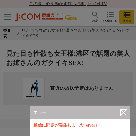
この夏、心を動かす作品特集 | J:COM TV
検索
CS番組一覧
番組表
番組
見た目も性欲も女王様!港区で話題の美人お姉さんのガク
表
イキSEX!
見た目も性欲も女王様!港区で話題の美人
お姉さんのガクイキSEX!
直近の放送予定はありません
エラー
通信に問題が発生しました[error]