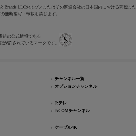
iVo Brands LLCおよび／またはその関連会社の日本国内における商標
材の無断複写・転載を禁じます。
、テレビ番組の公式情報である
スにのみ表記が許されているマークです。
チャンネル一覧
オプションチャンネル
J:テレ
J:COMチャンネル
ケーブル4K