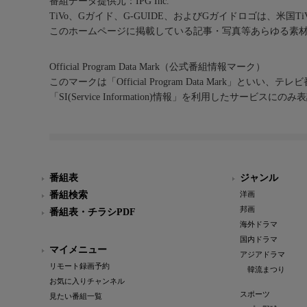
番組データ提供元：IPG Inc.
TiVo、Gガイド、G-GUIDE、およびGガイドロゴは、米国T
このホームページに掲載している記事・写真等あらゆる素
Official Program Data Mark（公式番組情報マーク）
このマークは「Official Program Data Mark」といい
「SI(Service Information)情報」を利用したサービ
番組表
ジャンル
番組検索
洋画
邦画
番組表・チラシPDF
海外ドラマ
国内ドラマ
マイメニュー
アジアドラマ
リモート録画予約
韓流まつり
お気に入りチャンネル
スポーツ
見たい番組一覧