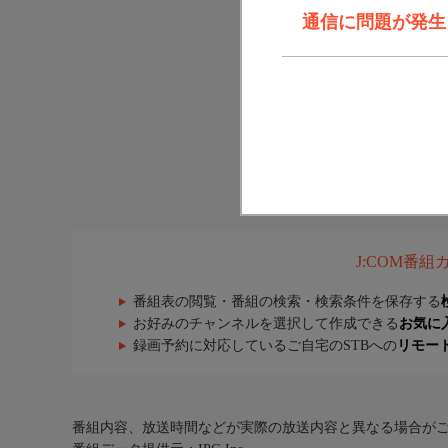
通信に問題が発生しま
J:COM番
番組表の閲覧・番組の検索・検索条件を保存する
お好みのチャンネルを選択して作成できる
お気に
録画予約に対応しているご自宅のSTBへの
リモー
番組内容、放送時間などが実際の放送内容と異なる場合が