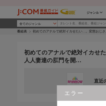
ジャンル
番組表
初めてのアナルで絶対イカせたい…。変態おじさ
初めてのアナルで絶対イカせた
人人妻達の肛門を開…
直近
エラー