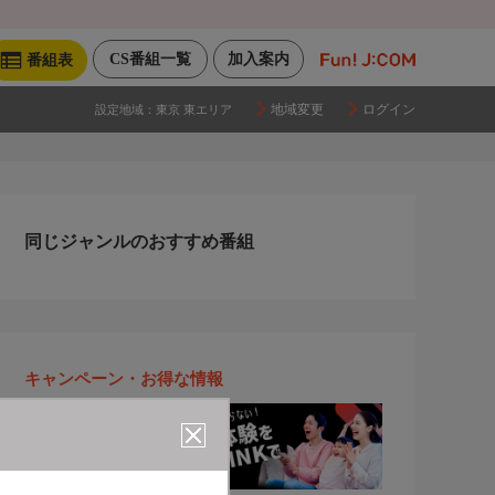
CS番組一覧
加入案内
番組表
地域変更
ログイン
設定地域：
東京 東エリア
同じジャンルのおすすめ番組
キャンペーン・お得な情報