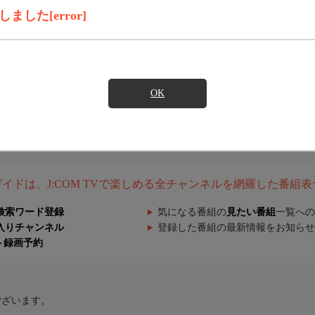
した[error]
OK
組ガイドは、J:COM TVで楽しめる全チャンネルを網羅した番組
検索ワード登録
気になる番組の
見たい番組
一覧への
入りチャンネル
登録した番組の最新情報をお知らせ
ト録画予約
ございます。