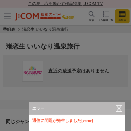
この夏、心を動かす作品特集 | J:COM TV
検索
CS番組一覧
番組表
番組表
渚恋生 いいなり温泉旅行
渚恋生 いいなり温泉旅行
直近の放送予定はありません
エラー
通信に問題が発生しました[error]
同じジャンルのおすすめ番組