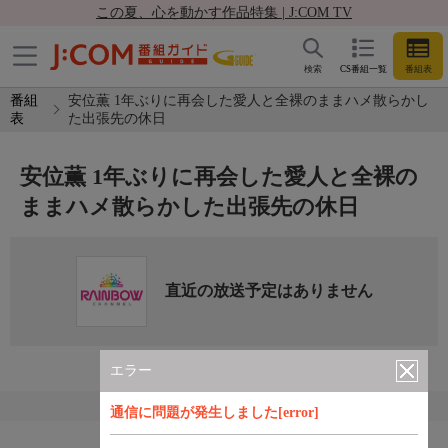
この夏、心を動かす作品特集 | J:COM TV
検索
CS番組一覧
番組表
番組
安位薫 1年ぶりに再会した愛人と全裸のままハメ散らかし
表
た出張先の休日
安位薫 1年ぶりに再会した愛人と全裸の
ままハメ散らかした出張先の休日
直近の放送予定はありません
エラー
通信に問題が発生しました[error]