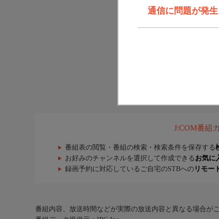
通信に問題が発生しま
J:COM番
番組表の閲覧・番組の検索・検索条件を保存する
お好みのチャンネルを選択して作成できる
お気に
録画予約に対応しているご自宅のSTBへの
リモー
番組内容、放送時間などが実際の放送内容と異なる場合が