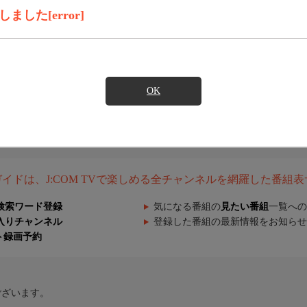
した[error]
OK
組ガイドは、J:COM TVで楽しめる全チャンネルを網羅した番組
検索ワード登録
気になる番組の
見たい番組
一覧への
入りチャンネル
登録した番組の最新情報をお知らせ
ト録画予約
ございます。