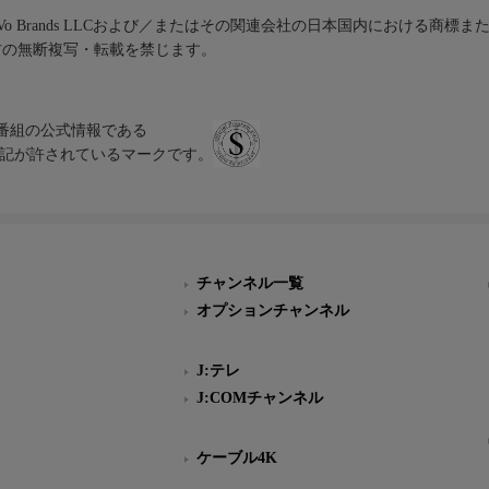
iVo Brands LLCおよび／またはその関連会社の日本国内における商標
材の無断複写・転載を禁じます。
、テレビ番組の公式情報である
スにのみ表記が許されているマークです。
チャンネル一覧
オプションチャンネル
J:テレ
J:COMチャンネル
ケーブル4K