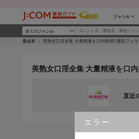
ジャンル
番組表
美熟女口淫全集 大量精液を口内射精!!羞恥フェラ
美熟女口淫全集 大量精液を口内射
直近
エラー