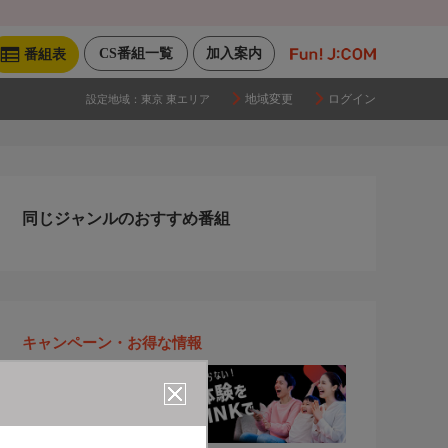
CS番組一覧
加入案内
番組表
地域変更
ログイン
設定地域：
東京 東エリア
同じジャンルのおすすめ番組
キャンペーン・お得な情報