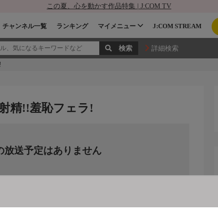
この夏、心を動かす作品特集 | J:COM TV
チャンネル一覧
ランキング
マイメニュー
J:COM STREAM
詳細検索
!
精!!羞恥フェラ!
の放送予定はありません