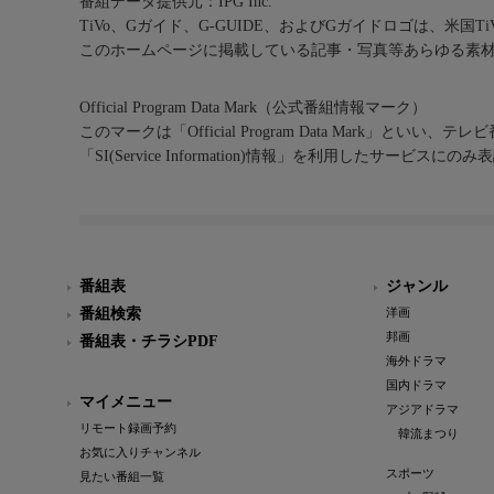
番組データ提供元：IPG Inc.
TiVo、Gガイド、G-GUIDE、およびGガイドロゴは、米国T
このホームページに掲載している記事・写真等あらゆる素
Official Program Data Mark（公式番組情報マーク）
このマークは「Official Program Data Mark」といい
「SI(Service Information)情報」を利用したサービ
番組表
ジャンル
番組検索
洋画
邦画
番組表・チラシPDF
海外ドラマ
国内ドラマ
マイメニュー
アジアドラマ
リモート録画予約
韓流まつり
お気に入りチャンネル
スポーツ
見たい番組一覧