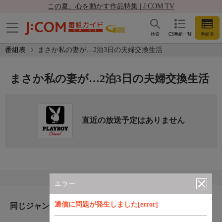
この夏、心を動かす作品特集 | J:COM TV
検索
CS番組一覧
番組表
番組表
まさか私の妻が…2泊3日の夫婦交換生活
まさか私の妻が…2泊3日の夫婦交換生活
直近の放送予定はありません
エラー
通信に問題が発生しました[error]
同じジャンルのおすすめ番組