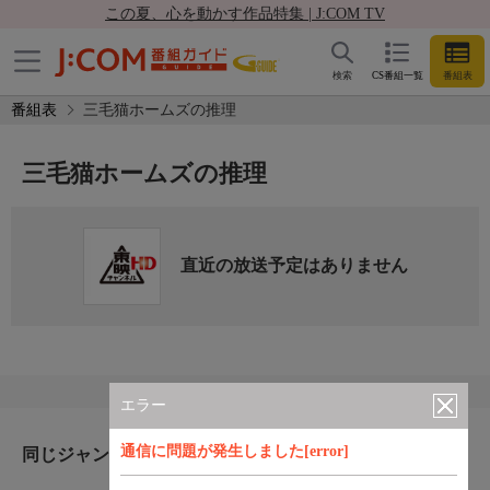
この夏、心を動かす作品特集 | J:COM TV
検索
CS番組一覧
番組表
番組表
三毛猫ホームズの推理
三毛猫ホームズの推理
直近の放送予定はありません
エラー
通信に問題が発生しました[error]
同じジャンルのおすすめ番組