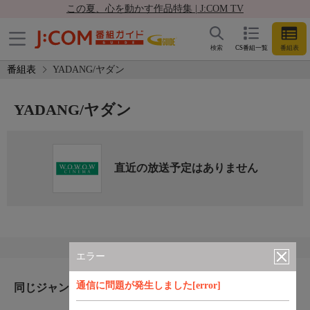
この夏、心を動かす作品特集 | J:COM TV
検索
CS番組一覧
番組表
番組表
YADANG/ヤダン
YADANG/ヤダン
直近の放送予定はありません
エラー
通信に問題が発生しました[error]
同じジャンルのおすすめ番組