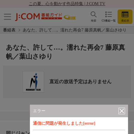
この夏、心を動かす作品特集 | J:COM TV
検索
CS番組一覧
番組表
番組表
あなた、許して…。濡れた再会7 藤原真帆／葉山さゆり
あなた、許して…。濡れた再会7 藤原真
帆／葉山さゆり
直近の放送予定はありません
エラー
通信に問題が発生しました[error]
同じジャンルのおすすめ番組