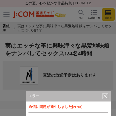
この夏、心を動かす作品特集 | J:COM TV
検索
CS番組一覧
番組表
番組
実はエッチな事に興味津々な黒髪地味娘をナンパしてセッ
表
クス!24名4時間
実はエッチな事に興味津々な黒髪地味娘
をナンパしてセックス!24名4時間
直近の放送予定はありません
エラー
通信に問題が発生しました[error]