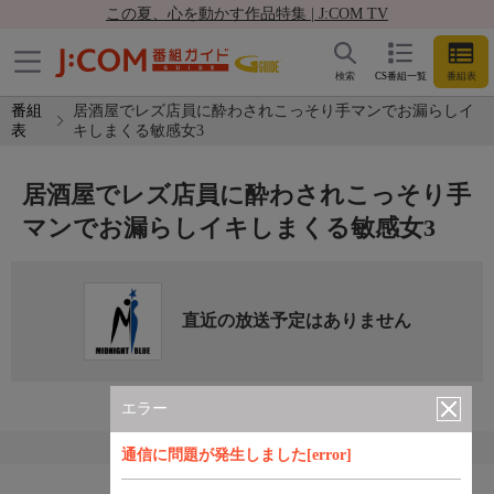
この夏、心を動かす作品特集 | J:COM TV
検索
CS番組一覧
番組表
番組
居酒屋でレズ店員に酔わされこっそり手マンでお漏らしイ
表
キしまくる敏感女3
居酒屋でレズ店員に酔わされこっそり手
マンでお漏らしイキしまくる敏感女3
直近の放送予定はありません
エラー
通信に問題が発生しました[error]