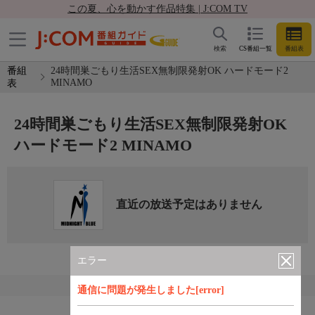
この夏、心を動かす作品特集 | J:COM TV
検索
CS番組一覧
番組表
番組
24時間巣ごもり生活SEX無制限発射OK ハードモード2
MINAMO
表
24時間巣ごもり生活SEX無制限発射OK
ハードモード2 MINAMO
直近の放送予定はありません
エラー
通信に問題が発生しました[error]