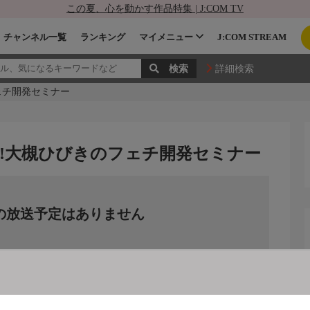
この夏、心を動かす作品特集 | J:COM TV
チャンネル一覧
ランキング
マイメニュー
J:COM STREAM
詳細検索
ェチ開発セミナー
る!大槻ひびきのフェチ開発セミナー
の放送予定はありません