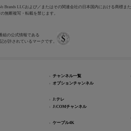
iVo Brands LLCおよび／またはその関連会社の日本国内における商標
材の無断複写・転載を禁じます。
、テレビ番組の公式情報である
スにのみ表記が許されているマークです。
チャンネル一覧
オプションチャンネル
J:テレ
J:COMチャンネル
ケーブル4K