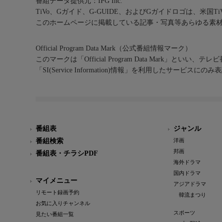
番組データ提供元：IPG Inc.
TiVo、Gガイド、G-GUIDE、およびGガイドロゴは、米国T
このホームページに掲載している記事・写真等あらゆる素
Official Program Data Mark（公式番組情報マーク）
このマークは「Official Program Data Mark」といい
「SI(Service Information)情報」を利用したサービ
番組表
ジャンル
番組検索
洋画
邦画
番組表・チラシPDF
海外ドラマ
国内ドラマ
マイメニュー
アジアドラマ
リモート録画予約
韓流まつり
お気に入りチャンネル
スポーツ
見たい番組一覧