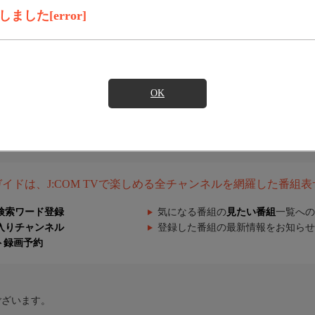
した[error]
OK
組ガイドは、J:COM TVで楽しめる全チャンネルを網羅した番組
検索ワード登録
気になる番組の
見たい番組
一覧への
入りチャンネル
登録した番組の最新情報をお知らせ
ト録画予約
ございます。