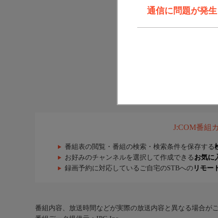
通信に問題が発生しま
J:COM番
番組表の閲覧・番組の検索・検索条件を保存する
お好みのチャンネルを選択して作成できる
お気に
録画予約に対応しているご自宅のSTBへの
リモー
番組内容、放送時間などが実際の放送内容と異なる場合が