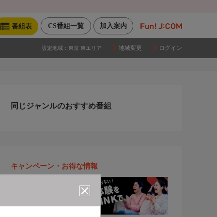
CS番組一覧
加入案内
番組表
地域変更
ログイン
設定地域：
東京 東エリア
同じジャンルのおすすめ番組
キャンペーン・お得な情報