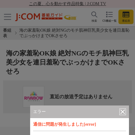
この夏、心を動かす作品特集 | J:COM TV
検索
CS番組一覧
番組表
番組
海の家羞恥OK娘 絶対NGのモチ肌神巨乳美少女を連日羞恥
表
でぶっかけまでOKさせろ
海の家羞恥OK娘 絶対NGのモチ肌神巨乳
美少女を連日羞恥でぶっかけまでOKさ
せろ
直近の放送予定はありません
エラー
通信に問題が発生しました[error]