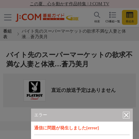
この夏、心を動かす作品特集 | J:COM TV
検索
CS番組一覧
番組表
番組
バイト先のスーパーマーケットの欲求不満な人妻と体
表
液…蒼乃美月
バイト先のスーパーマーケットの欲求不
満な人妻と体液…蒼乃美月
直近の放送予定はありません
エラー
通信に問題が発生しました[error]