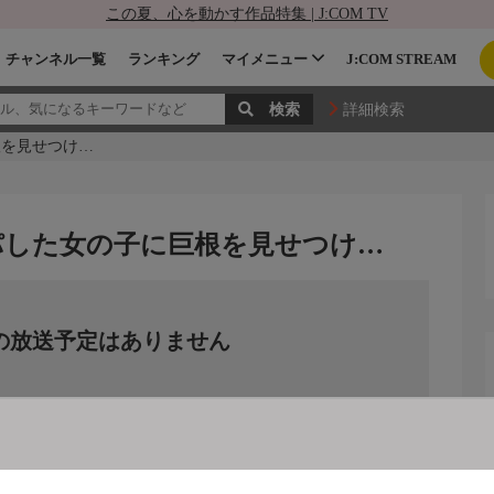
この夏、心を動かす作品特集 | J:COM TV
チャンネル一覧
ランキング
マイメニュー
J:COM STREAM
詳細検索
根を見せつけ…
ンパした女の子に巨根を見せつけ…
の放送予定はありません