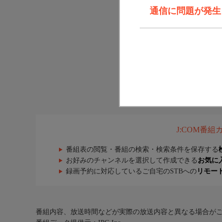
通信に問題が発生しま
J:COM番
番組表の閲覧・番組の検索・検索条件を保存する
お好みのチャンネルを選択して作成できる
お気に
録画予約に対応しているご自宅のSTBへの
リモー
番組内容、放送時間などが実際の放送内容と異なる場合が