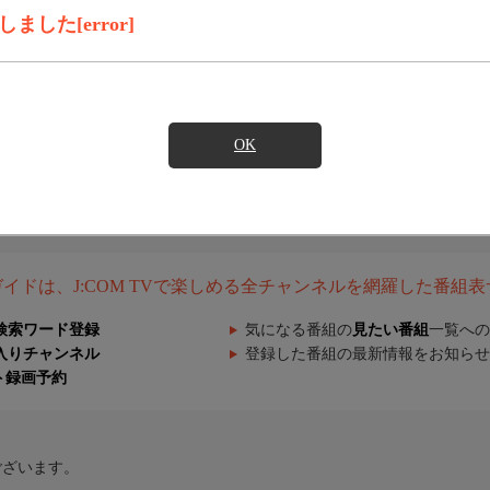
した[error]
OK
組ガイドは、J:COM TVで楽しめる全チャンネルを網羅した番組
検索ワード登録
気になる番組の
見たい番組
一覧への
入りチャンネル
登録した番組の最新情報をお知らせ
ト録画予約
ございます。