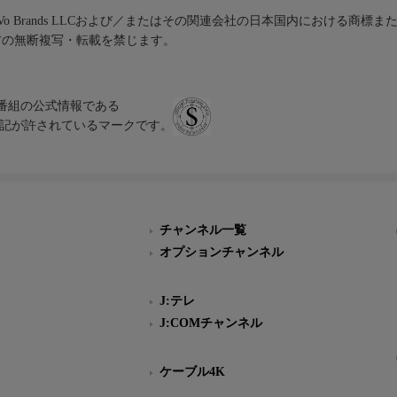
iVo Brands LLCおよび／またはその関連会社の日本国内における商標
材の無断複写・転載を禁じます。
、テレビ番組の公式情報である
スにのみ表記が許されているマークです。
チャンネル一覧
オプションチャンネル
J:テレ
J:COMチャンネル
ケーブル4K