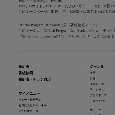
番組データ提供元：IPG Inc.
TiVo、Gガイド、G-GUIDE、およびGガイドロゴは、米国T
このホームページに掲載している記事・写真等あらゆる素
Official Program Data Mark（公式番組情報マーク）
このマークは「Official Program Data Mark」といい
「SI(Service Information)情報」を利用したサービ
番組表
ジャンル
番組検索
洋画
邦画
番組表・チラシPDF
海外ドラマ
国内ドラマ
マイメニュー
アジアドラマ
リモート録画予約
韓流まつり
お気に入りチャンネル
スポーツ
見たい番組一覧