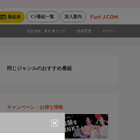
CS番組一覧
加入案内
番組表
地域変更
ログイン
設定地域：
東京 東エリア
同じジャンルのおすすめ番組
キャンペーン・お得な情報