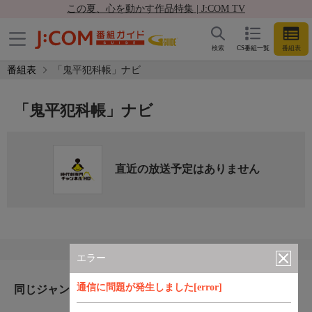
この夏、心を動かす作品特集 | J:COM TV
検索
CS番組一覧
番組表
番組表
「鬼平犯科帳」ナビ
「鬼平犯科帳」ナビ
直近の放送予定はありません
エラー
通信に問題が発生しました[error]
同じジャンルのおすすめ番組