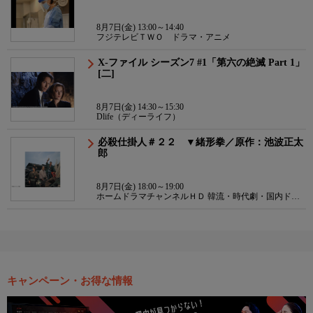
8月7日(金) 13:00～14:40
フジテレビＴＷＯ ドラマ・アニメ
X-ファイル シーズン7 #1「第六の絶滅 Part 1」
[二]
8月7日(金) 14:30～15:30
Dlife（ディーライフ）
必殺仕掛人＃２２ ▼緒形拳／原作：池波正太
郎
8月7日(金) 18:00～19:00
ホームドラマチャンネルＨＤ 韓流・時代劇・国内ドラ
マ
キャンペーン・お得な情報