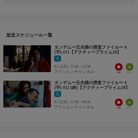
人口150人の小さな村で副村長が殺害される。遺体には２種類の
傷があり、現場には壊れた模型が残されていた。貧しい家庭に育
ちながら実業家として成功した被害者は、25年ぶりに帰郷し、過
疎化が進む村を再生させるためレジャー施設の建設計画を進めて
いた。事件には建設計画反対派の関与が疑われる一方で、多くの
村民が計画に投資していたことも明らかになる。やがて、被害者
放送スケジュール一覧
が抱えていたある思惑が明らかになっていく。
タンデム〜元夫婦の捜査ファイル〜 4
[字] #11【アクティープライム10】
見
8/12(水)
22:00～23:00
アクションチャンネル
タンデム〜元夫婦の捜査ファイル〜 4
[字] #12 [終]【アクティープライム10】
見
8/12(水)
23:00～00:00
アクションチャンネル