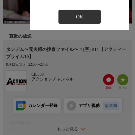
OK
直近の放送
タンデム〜元夫婦の捜査ファイル〜 4 [字] #11【アクティー
プライム10】
8月12日(水)
22:00〜23:00
Ch.559
アクションチャンネル
カレンダー登録
アプリ視聴
放送前
番組詳細内容
もっと見る
▼番組詳細▼