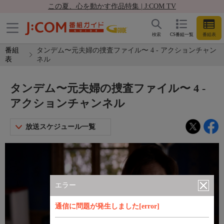
この夏、心を動かす作品特集 | J:COM TV
検索
CS番組一覧
番組表
番組
タンデム〜元夫婦の捜査ファイル〜 4 - アクションチャン
表
ネル
タンデム〜元夫婦の捜査ファイル〜 4 -
アクションチャンネル
放送スケジュール一覧
エラー
通信に問題が発生しました[error]