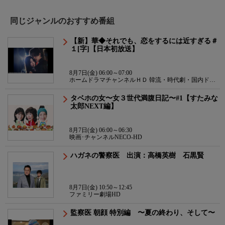
同じジャンルのおすすめ番組
【新】華◆それでも、恋をするには近すぎる＃
１[字]【日本初放送】
8月7日(金) 06:00～07:00
ホームドラマチャンネルＨＤ 韓流・時代劇・国内ドラ
マ
タベホの女〜女３世代満腹日記〜#1【すたみな
太郎NEXT編】
8月7日(金) 06:00～06:30
映画･チャンネルNECO-HD
ハガネの警察医 出演：高橋英樹 石黒賢
8月7日(金) 10:50～12:45
ファミリー劇場HD
監察医 朝顔 特別編 〜夏の終わり、そして〜