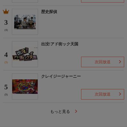
歴史探偵
3
(4)
出没!アド街ック天国
4
次回放送
(3)
クレイジージャーニー
5
次回放送
(9)
もっと見る