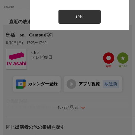
OK
直近の放送
部活 on Campus[字]
8月9日(日)
17:25〜17:30
Ch.5
テレビ朝日
カレンダー登録
アプリ視聴
放送前
◇番組内容
もっと見る
【大正大学 大正盆踊りサークル 踊月】
東京都豊島区のキャンパスで活動。盆踊り好きが集まり、週に2
回練習しています。大学主催の盆踊り本番前、代表の3年生・梅
同じ出演者の他の番組を探す
崎毬花さんが全員の振りを揃えていきます。盆踊り本番の日、地
域の住民も集まり、『東京音頭』をはじめ15曲を踊りきりまし