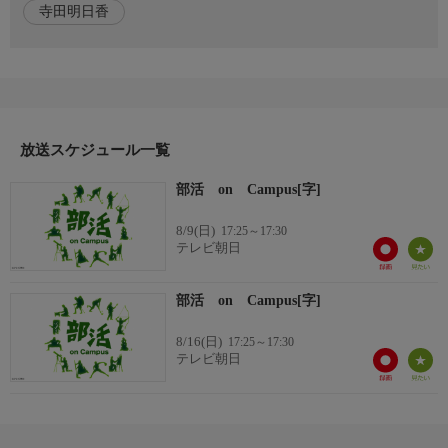
寺田明日香
た。
ここは“先輩から後輩へ踊りをつなぐ"場所-大正大学・大正盆踊
りサークル 踊月の日々を追いました。
◇ナレーター
寺田明日香(女子100mハードル元日本記録保持者)
放送スケジュール一覧
◇おしらせ
部活 on Campus[字]
☆番組HP
https://www.tv-asahi.co.jp/bukatsu/
8/9(日)
17:25～17:30
テレビ朝日
部活 on Campus[字]
8/16(日)
17:25～17:30
テレビ朝日