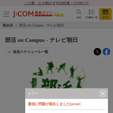
この夏、心を動かす作品特集 | J:COM TV
検索
CS番組一覧
番組表
番組表
部活 on Campus - テレビ朝日
部活 on Campus - テレビ朝日
放送スケジュール一覧
エラー
通信に問題が発生しました[error]