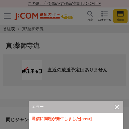
この夏、心を動かす作品特集 | J:COM TV
検索
CS番組一覧
番組表
番組表
真!薬師寺流
真!薬師寺流
直近の放送予定はありません
エラー
通信に問題が発生しました[error]
同じジャンルのおすすめ番組