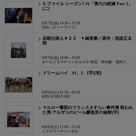
X-ファイル シーズン7 #1「第六の絶滅 Part 1」
[二]
8月7日(金) 14:30～15:30
Dlife（ディーライフ）
必殺仕掛人＃２２ ▼緒形拳／原作：池波正太
郎
8月7日(金) 18:00～19:00
ホームドラマチャンネルＨＤ 韓流・時代劇・国内ドラ
マ
ドリームハイ #1、2 [字][初]
8月8日(土) 01:50～04:10
KBS WORLD HD
マルロー警部のフランスさすらい事件簿 呪われ
た男/アルザスのビール醸造所の秘密[字]
8月8日(土) 11:00～15:30
ミステリーチャンネル