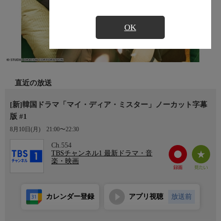
OK
直近の放送
[新]韓国ドラマ「マイ・ディア・ミスター」ノーカット字幕
版 #1
8月10日(月)
21:00〜22:30
Ch.554
TBSチャンネル1 最新ドラマ・音
楽・映画
カレンダー登録
アプリ視聴
放送前