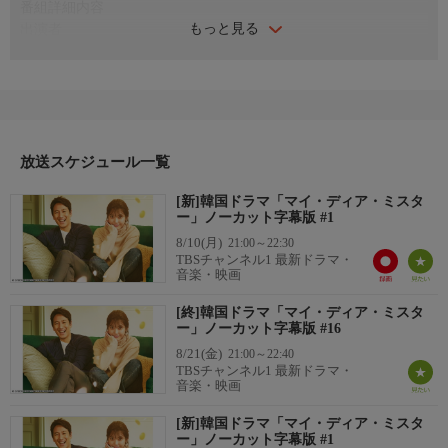
番組詳細内容
もっと見る
出演者
イ・ソンギュン、IU／アイユー、チャン・ギヨン、イ・ジア、キ
ム・ヨンミン ほか
番組内容
失業して妻とも別居中の兄と、長年、売れない映画監督の弟。や
っかいな2人の兄弟を持つパク・ドンフン（イ・ソンギュン）
は、大手建設会社で左遷されながらも、まじめに働いている。ド
放送スケジュール一覧
ンフンと同じ部署で働く派遣社員のイ・ジアン（IU）もまた、借
[新]韓国ドラマ「マイ・ディア・ミスタ
金取りに追われ、寝たきりの祖母の面倒を見ながら昼夜働く毎
ー」ノーカット字幕版 #1
日。そんなある日、ドンフンは手違いで配達された差出人不明の
8/10(月)
21:00～22:30
多額の商品券を受け取ってしまい…。
TBSチャンネル1 最新ドラマ・
番組概要
音楽・映画
全16話
[終]韓国ドラマ「マイ・ディア・ミスタ
原作・脚本
ー」ノーカット字幕版 #16
【脚本】パク・ヘヨン
8/21(金)
21:00～22:40
制作
TBSチャンネル1 最新ドラマ・
2018
音楽・映画
ディレクター
[新]韓国ドラマ「マイ・ディア・ミスタ
キム・ウォンソク
ー」ノーカット字幕版 #1