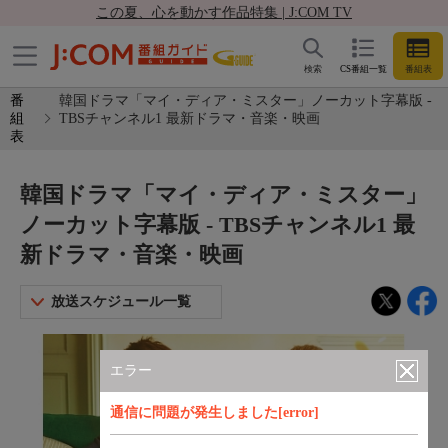
この夏、心を動かす作品特集 | J:COM TV
検索
CS番組一覧
番組表
番
韓国ドラマ「マイ・ディア・ミスター」ノーカット字幕版 -
組
TBSチャンネル1 最新ドラマ・音楽・映画
表
韓国ドラマ「マイ・ディア・ミスター」
ノーカット字幕版 - TBSチャンネル1 最
新ドラマ・音楽・映画
放送スケジュール一覧
エラー
通信に問題が発生しました[error]