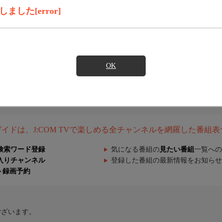
した[error]
OK
組ガイドは、J:COM TVで楽しめる全チャンネルを網羅した番組
検索ワード登録
気になる番組の
見たい番組
一覧への
入りチャンネル
登録した番組の最新情報をお知らせ
ト録画予約
ございます。