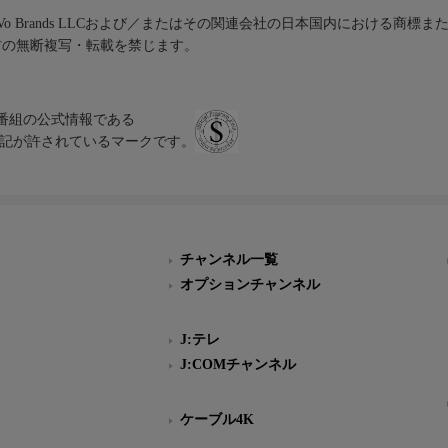
iVo Brands LLCおよび／またはその関連会社の日本国内における商標
材の無断複写・転載を禁じます。
、テレビ番組の公式情報である
スにのみ表記が許されているマークです。
チャンネル一覧
オプションチャンネル
J:テレ
J:COMチャンネル
ケーブル4K