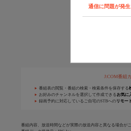
通信に問題が発生しま
J:COM番
番組表の閲覧・番組の検索・検索条件を保存する
お好みのチャンネルを選択して作成できる
お気に
録画予約に対応しているご自宅のSTBへの
リモー
番組内容、放送時間などが実際の放送内容と異なる場合が