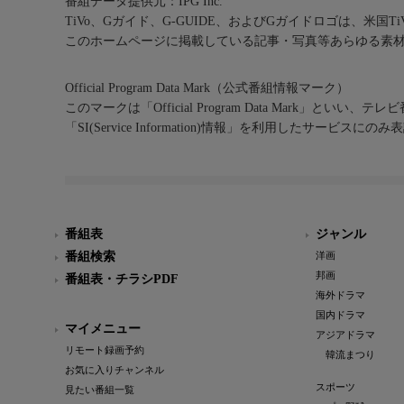
番組データ提供元：IPG Inc.
TiVo、Gガイド、G-GUIDE、およびGガイドロゴは、米国T
このホームページに掲載している記事・写真等あらゆる素
Official Program Data Mark（公式番組情報マーク）
このマークは「Official Program Data Mark」といい
「SI(Service Information)情報」を利用したサービ
番組表
ジャンル
番組検索
洋画
邦画
番組表・チラシPDF
海外ドラマ
国内ドラマ
マイメニュー
アジアドラマ
リモート録画予約
韓流まつり
お気に入りチャンネル
スポーツ
見たい番組一覧