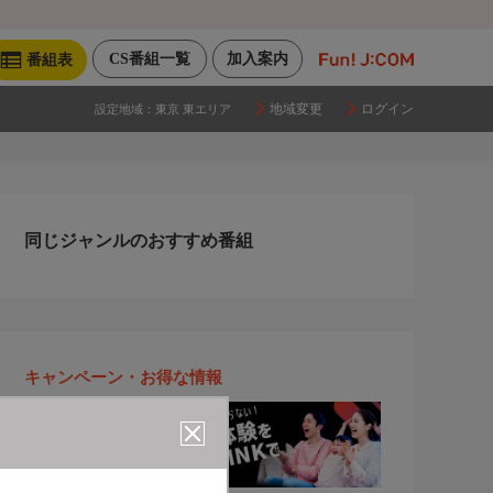
CS番組一覧
加入案内
番組表
地域変更
ログイン
設定地域：
東京 東エリア
同じジャンルのおすすめ番組
キャンペーン・お得な情報