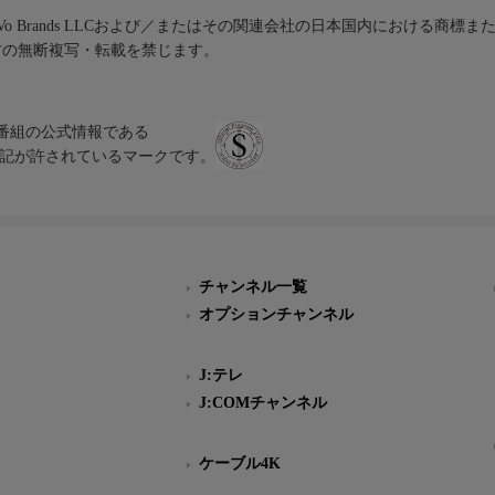
iVo Brands LLCおよび／またはその関連会社の日本国内における商標
材の無断複写・転載を禁じます。
、テレビ番組の公式情報である
スにのみ表記が許されているマークです。
チャンネル一覧
オプションチャンネル
J:テレ
J:COMチャンネル
ケーブル4K