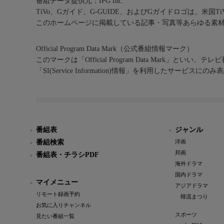
番組データ提供元：IPG Inc.
TiVo、Gガイド、G-GUIDE、およびGガイドロゴは、米国T
このホームページに掲載している記事・写真等あらゆる素
Official Program Data Mark（公式番組情報マーク）
このマークは「Official Program Data Mark」といい
「SI(Service Information)情報」を利用したサービ
番組表
ジャンル
番組検索
洋画
邦画
番組表・チラシPDF
海外ドラマ
国内ドラマ
マイメニュー
アジアドラマ
リモート録画予約
韓流まつり
お気に入りチャンネル
スポーツ
見たい番組一覧