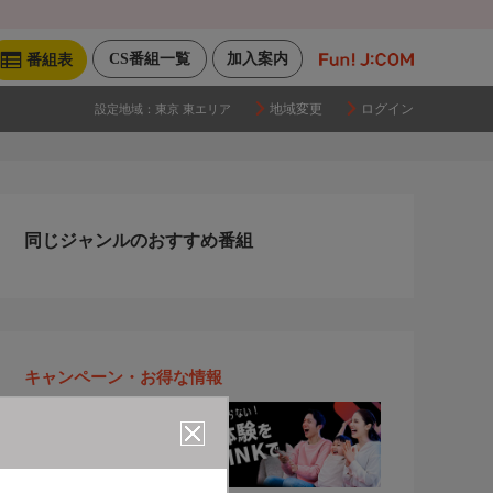
CS番組一覧
加入案内
番組表
地域変更
ログイン
設定地域：
東京 東エリア
同じジャンルのおすすめ番組
キャンペーン・お得な情報