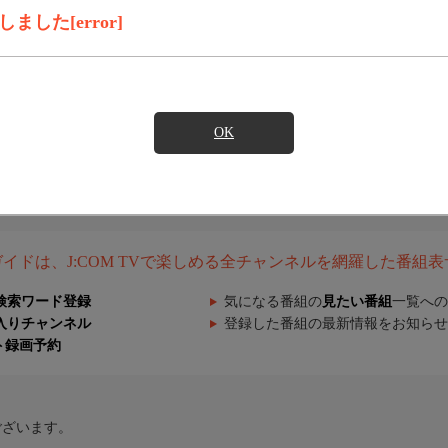
した[error]
OK
組ガイドは、J:COM TVで楽しめる全チャンネルを網羅した番組
検索ワード登録
気になる番組の
見たい番組
一覧への
入りチャンネル
登録した番組の最新情報をお知らせ
ト録画予約
ございます。