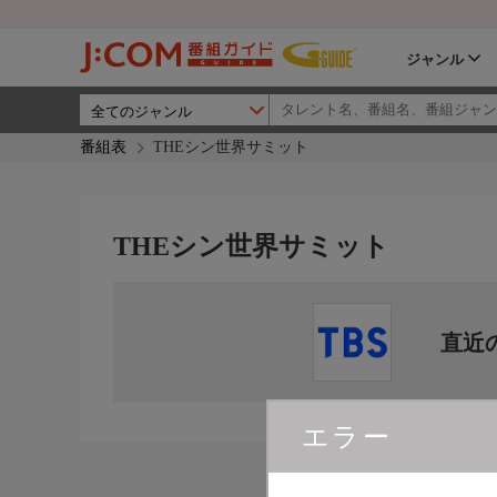
ジャンル
番組表
THEシン世界サミット
THEシン世界サミット
直近
エラー