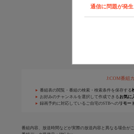
通信に問題が発生しま
J:COM番
番組表の閲覧・番組の検索・検索条件を保存する
お好みのチャンネルを選択して作成できる
お気に
録画予約に対応しているご自宅のSTBへの
リモー
番組内容、放送時間などが実際の放送内容と異なる場合が