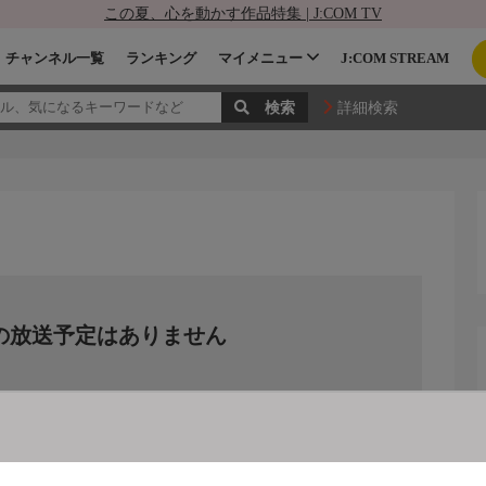
この夏、心を動かす作品特集 | J:COM TV
チャンネル一覧
ランキング
マイメニュー
J:COM STREAM
詳細検索
の放送予定はありません