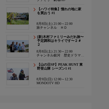
【ハワイ特集】憧れの地に家
を買おう #1
8月8日(土) 21:00～22:00
旅チャンネル ＨＤ
[新]木村ファミリーみだれ旅〜
予定調和はキライです〜２＃
２
8月8日(土) 21:30～22:00
チャンネル銀河 歴史ドラマ・
サスペンス・日本のうた
【山の日SP】PEAK HUNT 東
野登山隊 シーズン1 #1
8月9日(日) 12:00～12:30
MONDOTV HD