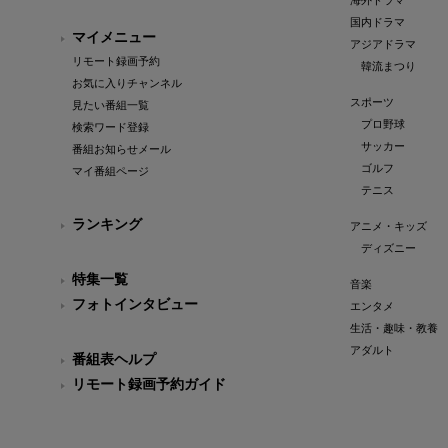
海外ドラマ
国内ドラマ
マイメニュー
アジアドラマ
リモート録画予約
韓流まつり
お気に入りチャンネル
スポーツ
見たい番組一覧
プロ野球
検索ワード登録
サッカー
番組お知らせメール
ゴルフ
マイ番組ページ
テニス
ランキング
アニメ・キッズ
ディズニー
特集一覧
音楽
フォトインタビュー
エンタメ
生活・趣味・教養
アダルト
番組表ヘルプ
リモート録画予約ガイド