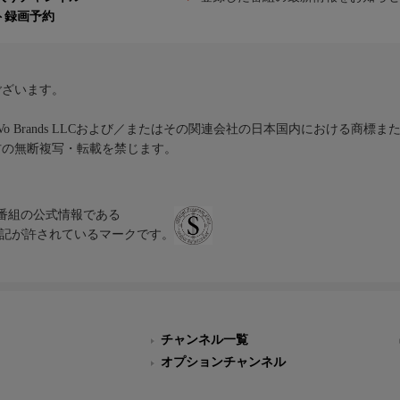
ト録画予約
ございます。
iVo Brands LLCおよび／またはその関連会社の日本国内における商標
材の無断複写・転載を禁じます。
、テレビ番組の公式情報である
スにのみ表記が許されているマークです。
チャンネル一覧
オプションチャンネル