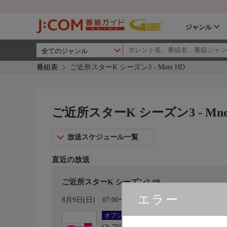
ジャンル
番組表
ご近所スターK シーズン3 - Mnet HD
ご近所スターK シーズン3 - Mne
放送スケジュール一覧
直近の放送
ご近所スターK シーズン3 #9
エラー
カレンダー登録
8月9日(日)
07:00〜07:30
オプション