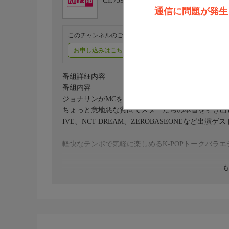
Ch.759
Mnet HD
通信に問題が発生しま
このチャンネルのご視聴には、オプションチャンネル(有料
お申し込みはこちら
ご利用料金はこちら
番組詳細内容
番組内容
ジョナサンがMCを務める人気トークバラエティ。
ちょっと意地悪な質問でスターたちの本音を引き出
IVE、NCT DREAM、ZEROBASEONEなど出演ゲ
軽快なテンポで気軽に楽しめるK-POPトークバラ