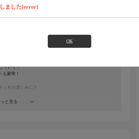
録画予約
見たい
した[error]
)のご契約が必要となります。
OK
していく！
ストも豪華！
エティをお楽しみに！
もっと見る