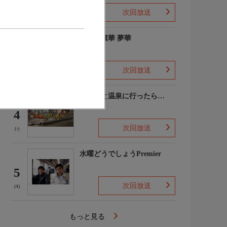
次回放送
(2)
ゆめの凛華 夢華
3
次回放送
(-)
あなたと温泉に行ったら…
4
次回放送
(-)
水曜どうでしょうPremier
5
次回放送
(4)
もっと見る