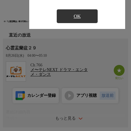
OK
直近の放送
心霊盂蘭盆２９
8月26日(水)
04:00〜05:10
Ch.766
メ〜テレNEXT ドラマ・エンタ
メ・ダンス
カレンダー登録
アプリ視聴
放送前
番組詳細内容
もっと見る
詳細１
「あまりに絶望的で話したくない…」心霊恐怖体験者に取材し、