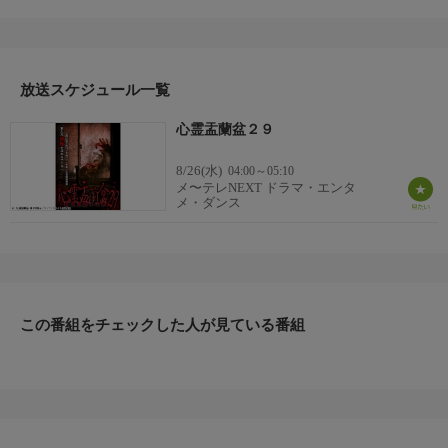
秘密裏に隠された恐怖の真相を徹底追求！監督は、「心霊曼邪
羅」「ぞくり。怪談夜話」「警告動画−封印−」シリーズなど数々
の人気心霊ホラーシリーズを手がける映像作家・松本了！新たな
実録心霊ドキュメンタリー！あなたは、この真相を直視できる
か！？／「かくれんぼ」「呪詛返し」「水神様」「遺棄呪物」
放送スケジュール一覧
「閻魔羅闍の人形」／６７分
心霊盂蘭盆２９
8/26(水)
04:00～05:10
メ〜テレNEXT ドラマ・エンタ
メ・ダンス
この番組をチェックした人が見ている番組