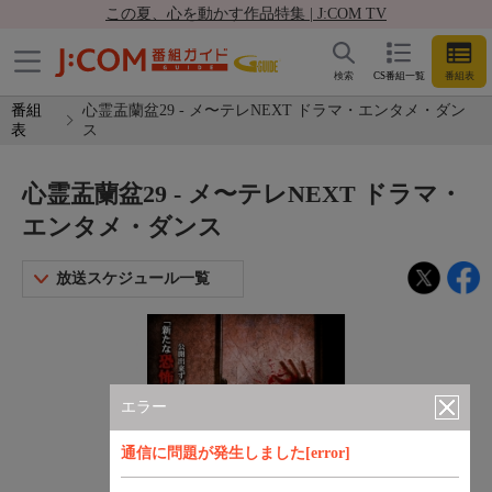
この夏、心を動かす作品特集 | J:COM TV
検索
CS番組一覧
番組表
番組
心霊盂蘭盆29 - メ〜テレNEXT ドラマ・エンタメ・ダン
表
ス
心霊盂蘭盆29 - メ〜テレNEXT ドラマ・
エンタメ・ダンス
放送スケジュール一覧
エラー
通信に問題が発生しました[error]