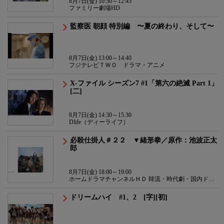
8月7日(金) 10:50～12:45
ファミリー劇場HD
監察医 朝顔 特別編 〜夏の終わり、そして〜
8月7日(金) 13:00～14:40
フジテレビＴＷＯ ドラマ・アニメ
X-ファイル シーズン7 #1「第六の絶滅 Part 1」
[二]
8月7日(金) 14:30～15:30
Dlife（ディーライフ）
必殺仕掛人＃２２ ▼緒形拳／原作：池波正太
郎
8月7日(金) 18:00～19:00
ホームドラマチャンネルＨＤ 韓流・時代劇・国内ドラ
マ
ドリームハイ #1、2 [字][初]