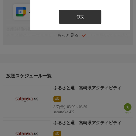
カレンダー登録
アプリ視聴
放送前
OK
番組詳細内容
もっと見る
全国各地のケーブルテレビ局から届いた美しい風景や名所旧跡な
どの映像を、心地よい自然の音やBGMにのせてお届けします
放送スケジュール一覧
ふるさと選 宮崎県アクティビティ
4K
8/7(金)
03:00～03:30
satonoka 4K
ふるさと選 宮崎県アクティビティ
4K