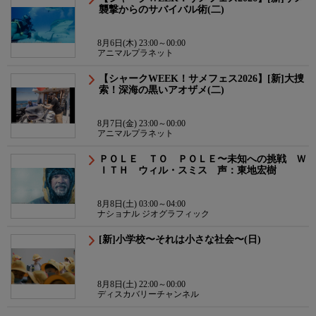
襲撃からのサバイバル術(二)
8月6日(木) 23:00～00:00
アニマルプラネット
【シャークWEEK！サメフェス2026】[新]大捜
索！深海の黒いアオザメ(二)
8月7日(金) 23:00～00:00
アニマルプラネット
ＰＯＬＥ ＴＯ ＰＯＬＥ〜未知への挑戦 Ｗ
ＩＴＨ ウィル・スミス 声：東地宏樹
8月8日(土) 03:00～04:00
ナショナル ジオグラフィック
[新]小学校〜それは小さな社会〜(日)
8月8日(土) 22:00～00:00
ディスカバリーチャンネル