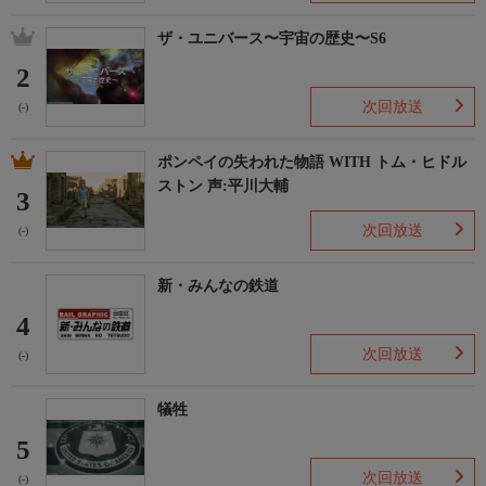
ザ・ユニバース〜宇宙の歴史〜S6
2
次回放送
(-)
ポンペイの失われた物語 WITH トム・ヒドル
ストン 声:平川大輔
3
次回放送
(-)
新・みんなの鉄道
4
次回放送
(-)
犠牲
5
次回放送
(-)