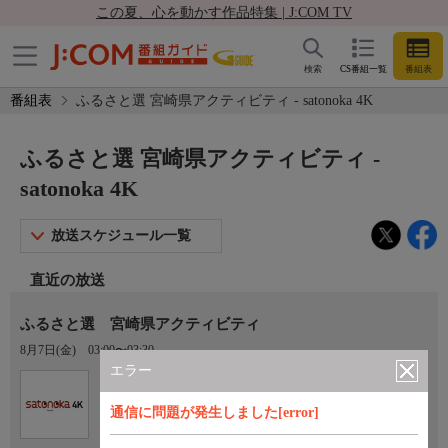
この夏、心を動かす作品特集 | J:COM TV
検索
CS番組一覧
番組表
番組表
ふるさと選 宮崎県アクティビティ - satonoka 4K
ふるさと選 宮崎県アクティビティ -
satonoka 4K
放送スケジュール一覧
直近の放送
ふるさと選 宮崎県アクティビティ
8月7日(金)
03:00〜03:30
エラー
Ch.420
satonoka 4K
通信に問題が発生しました[error]