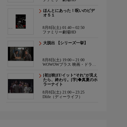
ほんとにあった！呪いのビデ
オ５１
8月8日(土) 01:40～02:50
ファミリー劇場HD
大脱出 【シリーズ一挙】
8月8日(土) 19:00～21:00
WOWOWプラス 映画・ドラ
マ・スポーツ・音楽
[初][映]IT/イット“それ”が見え
たら、終わり。[字]◆真夏のホ
ラーナイト
8月8日(土) 21:00～23:25
Dlife（ディーライフ）