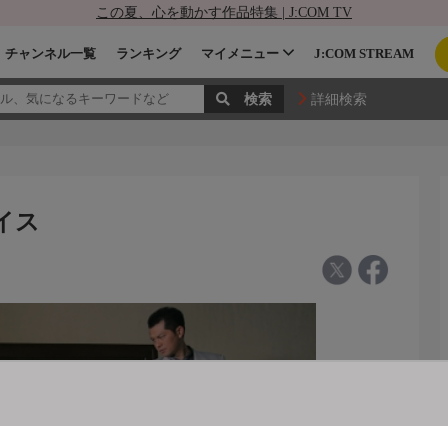
この夏、心を動かす作品特集 | J:COM TV
チャンネル一覧
ランキング
マイメニュー
J:COM STREAM
詳細検索
イス