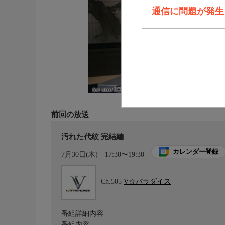
通信に問題が発生しま
前回の放送
汚れた代紋 完結編
カレンダー登録
7月30日(木)
17:30〜19:30
Ch.505
V☆パラダイス
番組詳細内容
番組内容