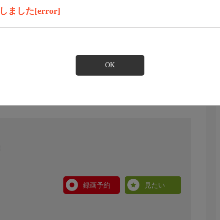
した[error]
OK
録画予約
見たい