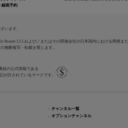
ト録画予約
ございます。
iVo Brands LLCおよび／またはその関連会社の日本国内における商標
材の無断複写・転載を禁じます。
、テレビ番組の公式情報である
スにのみ表記が許されているマークです。
チャンネル一覧
オプションチャンネル