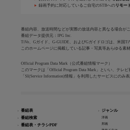
録画予約に対応しているご自宅のSTBへの
リモー
番組内容、放送時間などが実際の放送内容と異なる場合が
番組データ提供元：IPG Inc.
TiVo、Gガイド、G-GUIDE、およびGガイドロゴは、米国T
このホームページに掲載している記事・写真等あらゆる素
Official Program Data Mark（公式番組情報マーク）
このマークは「Official Program Data Mark」といい
「SI(Service Information)情報」を利用したサービ
番組表
ジャンル
番組検索
洋画
邦画
番組表・チラシPDF