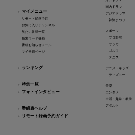
海外ドラマ
国内ドラマ
マイメニュー
アジアドラマ
リモート録画予約
韓流まつり
お気に入りチャンネル
スポーツ
見たい番組一覧
プロ野球
検索ワード登録
サッカー
番組お知らせメール
ゴルフ
マイ番組ページ
テニス
ランキング
アニメ・キッズ
ディズニー
特集一覧
音楽
フォトインタビュー
エンタメ
生活・趣味・教養
アダルト
番組表ヘルプ
リモート録画予約ガイド