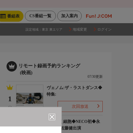
CS番組一覧
加入案内
番組表
地域変更
ログイン
設定地域：
東京 東エリア
リモート録画予約ランキング
(映画)
07/30更新
ヴェノム:ザ・ラストダンス◆
特集:
1
次回放送
(-)
はたらく細胞◆NECO初◆永
野芽郁 佐藤健出演
2