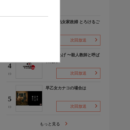
(-)
愛しの熟女家政婦 とろけるご
奉仕
3
次回放送
(-)
でっちあげ 〜殺人教師と呼ば
れた男
4
次回放送
(-)
早乙女カナコの場合は
5
次回放送
(-)
もっと見る