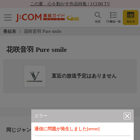
この夏、心を動かす作品特集 | J:COM TV
検索
CS番組一覧
番組表
番組表
花咲音羽 Pure smile
花咲音羽 Pure smile
直近の放送予定はありません
エラー
通信に問題が発生しました[error]
同じジャンルのおすすめ番組