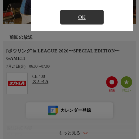
OK
前回の放送
[ボウリング]io.LEAGUE 2026〜SPECIAL EDITION〜
GAME11
7月24日(金)
06:00〜07:00
Ch.400
スカイA
カレンダー登録
番組詳細内容
もっと見る
番組内容