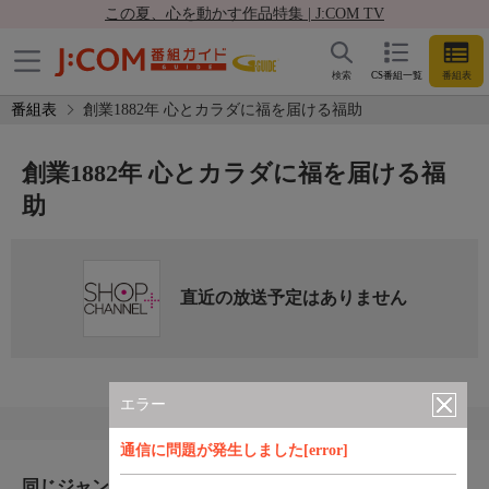
この夏、心を動かす作品特集 | J:COM TV
検索
CS番組一覧
番組表
番組表
創業1882年 心とカラダに福を届ける福助
創業1882年 心とカラダに福を届ける福
助
直近の放送予定はありません
エラー
通信に問題が発生しました[error]
同じジャンルのおすすめ番組