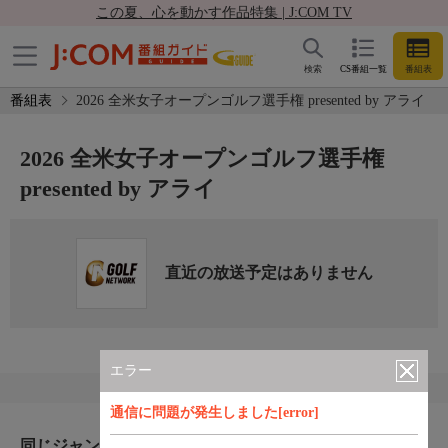
この夏、心を動かす作品特集 | J:COM TV
検索
CS番組一覧
番組表
番組表
2026 全米女子オープンゴルフ選手権 presented by アライ
2026 全米女子オープンゴルフ選手権
presented by アライ
直近の放送予定はありません
エラー
通信に問題が発生しました[error]
同じジャンルのおすすめ番組