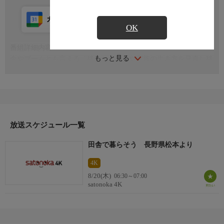
カレンダー登録
アプリ視聴
放送前
OK
番組詳細内容
もっと見る
今やブームとも言える「移住」。自分や家族の生き方を見直し移
住を選択する人びとや受け入れる地域の現在を地域の魅力と共に
伝えます ＜ナレーション：羽田美智子・王林＞
放送スケジュール一覧
田舎で暮らそう 長野県松本より
4K
8/20(木)
06:30～07:00
satonoka 4K