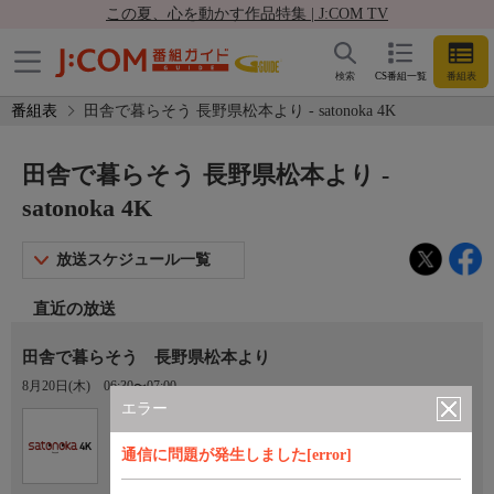
この夏、心を動かす作品特集 | J:COM TV
検索
CS番組一覧
番組表
番組表
田舎で暮らそう 長野県松本より - satonoka 4K
田舎で暮らそう 長野県松本より -
satonoka 4K
放送スケジュール一覧
直近の放送
田舎で暮らそう 長野県松本より
8月20日(木)
06:30〜07:00
エラー
Ch.420
satonoka 4K
通信に問題が発生しました[error]