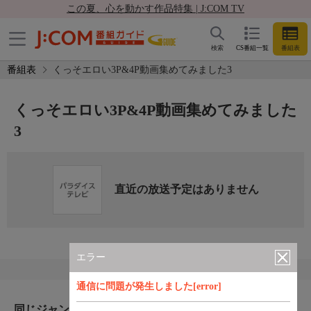
この夏、心を動かす作品特集 | J:COM TV
検索
CS番組一覧
番組表
番組表
くっそエロい3P&4P動画集めてみました3
くっそエロい3P&4P動画集めてみました
3
直近の放送予定はありません
エラー
通信に問題が発生しました[error]
同じジャンルのおすすめ番組